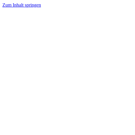
Zum Inhalt springen
WhatsApp
0176 55261403